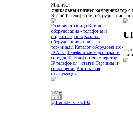
Минител
Уникальный бизнес-коммуникатор с 
Всё об IP телефонии: оборудование, сп
Главная страница
Каталог
оборудования - телефоны и
U
видеотелефоны
Каталог
оборудования - шлюзы и
терминалы
Каталог оборудования -
User
IP АТС
Телефонные коды стран и
сист
городов
IP телефония - операторы
IP телефония - статьи
Термины и
сокращения
Контактная
информация