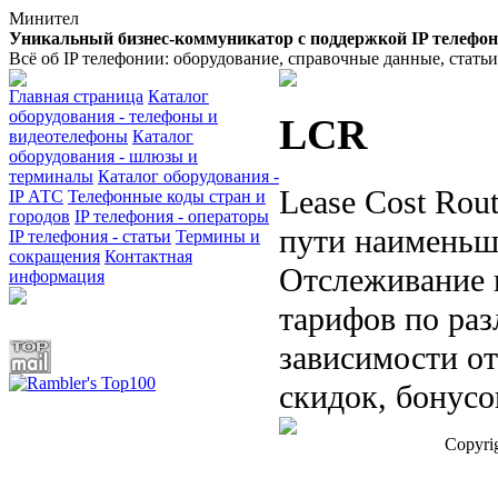
Минител
Уникальный бизнес-коммуникатор с поддержкой IP телефо
Всё об IP телефонии: оборудование, справочные данные, стать
Главная страница
Каталог
оборудования - телефоны и
LCR
видеотелефоны
Каталог
оборудования - шлюзы и
терминалы
Каталог оборудования -
Lease Cost Rou
IP АТС
Телефонные коды стран и
городов
IP телефония - операторы
пути наименьш
IP телефония - статьи
Термины и
сокращения
Контактная
Отслеживание 
информация
тарифов по ра
зависимости от
скидок, бонусов
Copyri