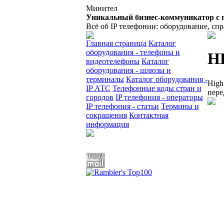
Минител
Уникальный бизнес-коммуникатор с 
Всё об IP телефонии: оборудование, сп
Главная страница
Каталог
оборудования - телефоны и
H
видеотелефоны
Каталог
оборудования - шлюзы и
терминалы
Каталог оборудования -
High
IP АТС
Телефонные коды стран и
пере
городов
IP телефония - операторы
IP телефония - статьи
Термины и
сокращения
Контактная
информация