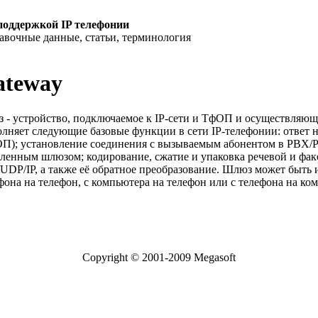
поддержкой IP телефонии
равочные данные, статьи, терминология
ateway
 - устройство, подключаемое к IP-сети и ТфОП и осуществля
лняет следующие базовые функции в сети IP-телефонии: ответ 
П); установление соединения с вызываемым абонентом в PBX/
аленным шлюзом; кодирование, сжатие и упаковка речевой и ф
UDP/IP, а также её обратное преобразование. Шлюз может быть ис
фона на телефон, с компьютера на телефон или с телефона на ко
Copyright © 2001-2009 Megasoft