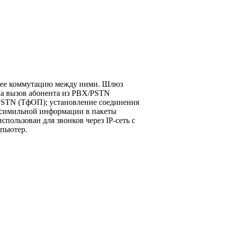
ющее коммутацию между ними. Шлюз
на вызов абонента из PBX/PSTN
PSTN (ТфОП); установление соединения
аксимильной информации в пакеты
пользован для звонков через IP-сеть с
мпьютер.