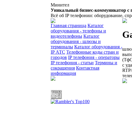
Минител
Уникальный бизнес-коммуникатор с 
Всё об IP телефонии: оборудование, сп
Главная страница
Каталог
оборудования - телефоны и
G
видеотелефоны
Каталог
оборудования - шлюзы и
терминалы
Каталог оборудования -
шлюз
IP АТС
Телефонные коды стран и
выпо
городов
IP телефония - операторы
(ТфО
IP телефония - статьи
Термины и
с уд
сокращения
Контактная
RTP/
информация
теле