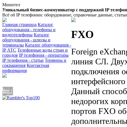
Минител
Уникальный бизнес-коммуникатор с поддержкой IP телефо
Всё об IP телефонии: оборудование, справочные данные, стать
Главная страница
Каталог
оборудования - телефоны и
FXO
видеотелефоны
Каталог
оборудования - шлюзы и
терминалы
Каталог оборудования -
Foreign eXchan
IP АТС
Телефонные коды стран и
городов
IP телефония - операторы
линия СЛ. Дву
IP телефония - статьи
Термины и
сокращения
Контактная
подключения о
информация
интерфейсного 
Данный способ
недорогих кор
портов FXO об
дополнительные