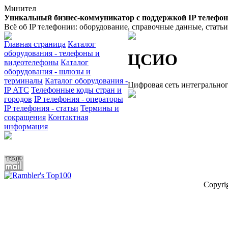
Минител
Уникальный бизнес-коммуникатор с поддержкой IP телефо
Всё об IP телефонии: оборудование, справочные данные, стать
Главная страница
Каталог
оборудования - телефоны и
ЦСИО
видеотелефоны
Каталог
оборудования - шлюзы и
терминалы
Каталог оборудования -
Цифровая сеть интегрально
IP АТС
Телефонные коды стран и
городов
IP телефония - операторы
IP телефония - статьи
Термины и
сокращения
Контактная
информация
Copyri