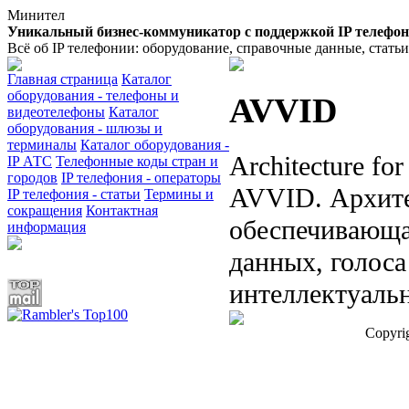
Минител
Уникальный бизнес-коммуникатор с поддержкой IP телефо
Всё об IP телефонии: оборудование, справочные данные, стать
Главная страница
Каталог
оборудования - телефоны и
AVVID
видеотелефоны
Каталог
оборудования - шлюзы и
терминалы
Каталог оборудования -
Architecture for
IP АТС
Телефонные коды стран и
городов
IP телефония - операторы
AVVID. Архите
IP телефония - статьи
Термины и
сокращения
Контактная
обеспечивающа
информация
данных, голоса
интеллектуаль
Copyri