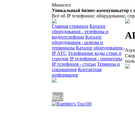
Минител
Уникальный бизнес-коммуникатор с 
Всё об IP телефонии: оборудование, сп
Главная страница
Каталог
оборудования - телефоны и
A
видеотелефоны
Каталог
оборудования - шлюзы и
терминалы
Каталог оборудования -
Asym
IP АТС
Телефонные коды стран и
Скор
городов
IP телефония - операторы
поль
IP телефония - статьи
Термины и
сокращения
Контактная
информация