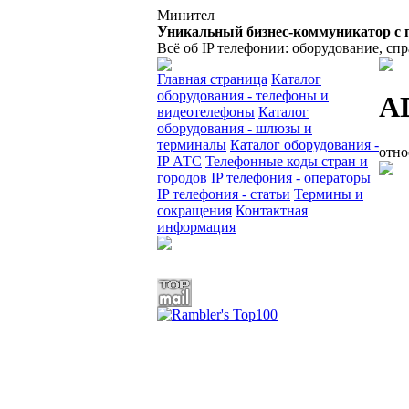
Минител
Уникальный бизнес-коммуникатор с 
Всё об IP телефонии: оборудование, сп
Главная страница
Каталог
оборудования - телефоны и
AD
видеотелефоны
Каталог
оборудования - шлюзы и
терминалы
Каталог оборудования -
отно
IP АТС
Телефонные коды стран и
городов
IP телефония - операторы
IP телефония - статьи
Термины и
сокращения
Контактная
информация