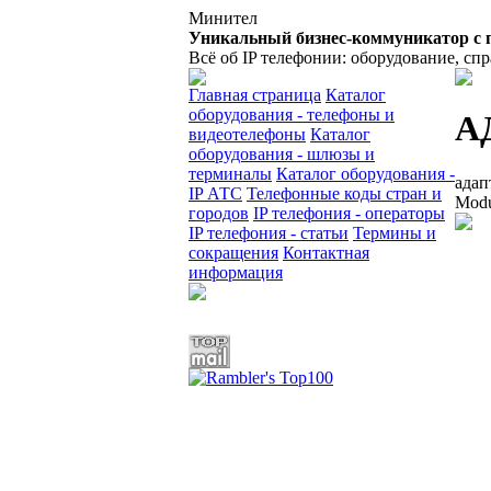
Минител
Уникальный бизнес-коммуникатор с 
Всё об IP телефонии: оборудование, сп
Главная страница
Каталог
оборудования - телефоны и
А
видеотелефоны
Каталог
оборудования - шлюзы и
терминалы
Каталог оборудования -
адап
IP АТС
Телефонные коды стран и
Modu
городов
IP телефония - операторы
IP телефония - статьи
Термины и
сокращения
Контактная
информация